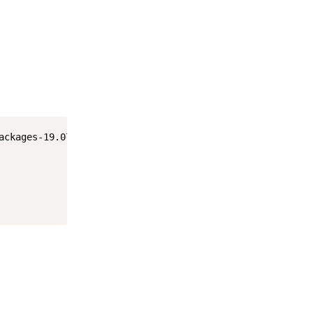
ackages-19.07/aarch64_cortex-a53/base/dropbear_2019.78-2_