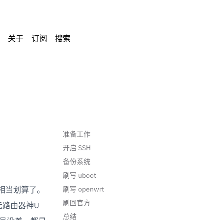
关于
订阅
搜索
准备工作
开启 SSH
备份系统
刷写 uboot
刷写 openwrt
，相当划算了。
刷回官方
元路由器神U 
总结