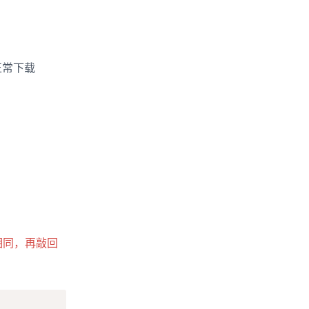
常下载 
相同，再敲回