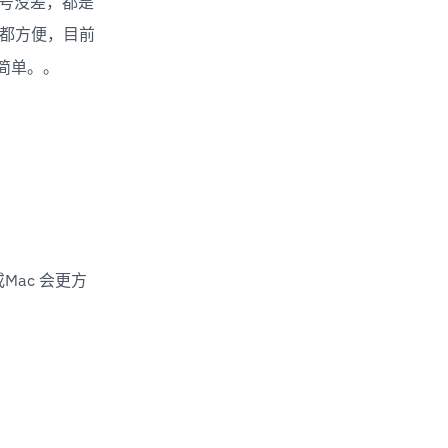
 信号没差，都是 
保修都方便，目前
简单。。
或Mac 会更方