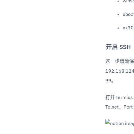
win
uboot
nx30p
开启 SSH
这一步请确保路
192.168.1
99。
打开 termiu
Telnet，Po