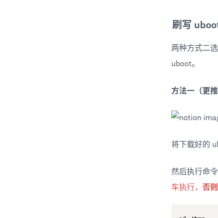
刷写 uboo
两种方式二选
uboot。
方法一（更推
将下载好的 u
然后执行命令
车执行，
否则